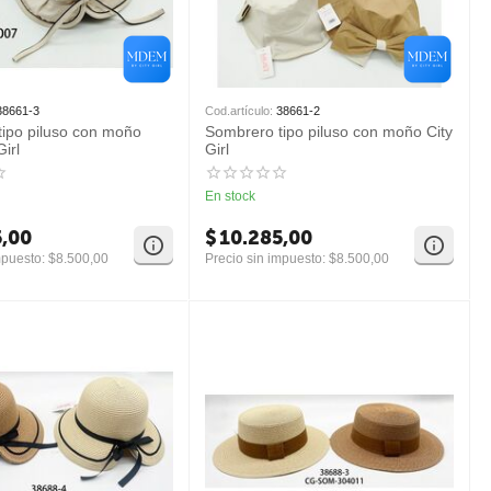
38661-3
Cod.artículo:
38661-2
ipo piluso con moño
Sombrero tipo piluso con moño City
Girl
Girl
En stock
5,00
$
10.285,00
mpuesto:
$
8.500,00
Precio sin impuesto:
$
8.500,00