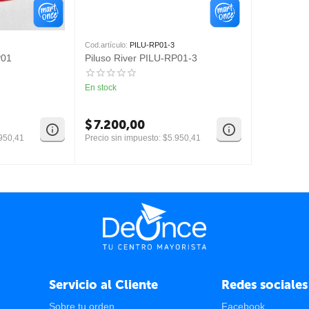
Cod.artículo:
PILU-RP01-3
P01
Piluso River PILU-RP01-3
En stock
$
7.200,00
950,41
Precio sin impuesto:
$
5.950,41
Servicio al Cliente
Redes sociales
Sobre tu orden
Facebook