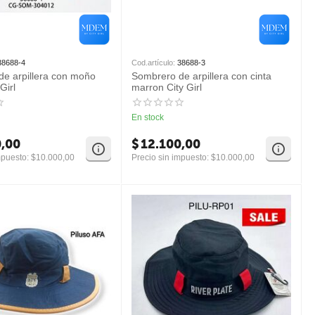
38688-4
Cod.artículo:
38688-3
e arpillera con moño
Sombrero de arpillera con cinta
Girl
marron City Girl
En stock
0,00
$
12.100,00
mpuesto:
$
10.000,00
Precio sin impuesto:
$
10.000,00