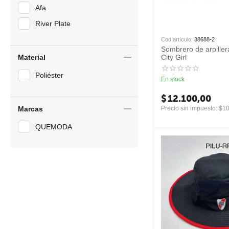
Afa
River Plate
Cod.artículo:
38688-2
Sombrero de arpiller
Material
City Girl
Poliéster
En stock
$
12.100,00
Marcas
Precio sin impuesto:
$
10
QUEMODA