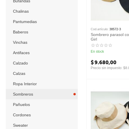
Bufandas
Chalinas
Pantumedias
Cod.artículo:
38572-3
Baberos
Sombrero parasol con
Girl
Vinchas
En stock
Antifaces
$
9.680,00
Calzado
Precio sin impuesto:
$
8.
Calzas
Ropa Interior
Sombreros
Pañuelos
Cordones
Sweater