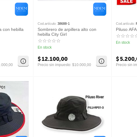
Cod.artículo:
38688-1
Cod.artículo:
a con hebilla
Sombrero de arpillera alto con
Piluso AF
hebilla City Girl
En stock
En stock
$
12.100,00
$
5.200
.000,00
Precio sin impuesto:
$
10.000,00
Precio sin i