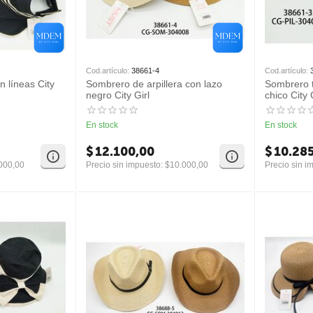
Cod.artículo:
38661-4
Cod.artículo:
 líneas City
Sombrero de arpillera con lazo
Sombrero t
negro City Girl
chico City 
En stock
En stock
$
12.100,00
$
10.28
000,00
Precio sin impuesto:
$
10.000,00
Precio sin i