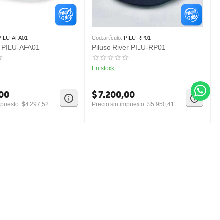
PILU-AFA01
Cod.artículo:
PILU-RP01
A PILU-AFA01
Piluso River PILU-RP01
En stock
,00
$
7.200,00
mpuesto:
$
4.297,52
Precio sin impuesto:
$
5.950,41