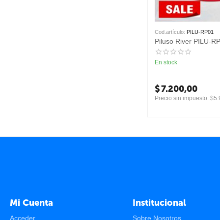
Cod.artículo:
PILU-RP01
Piluso River PILU-R
En stock
$
7.200,00
Precio sin impuesto:
$
5.
Mi Cuenta
Institucional
Acceder
Sobre Nosotros