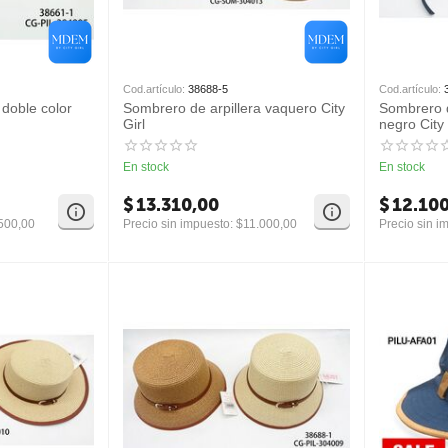
Cod.artículo:
38688-5
Cod.artículo:
 doble color
Sombrero de arpillera vaquero City
Sombrero d
Girl
negro City 
En stock
En stock
$
13.310,00
$
12.10
500,00
Precio sin impuesto:
$
11.000,00
Precio sin i