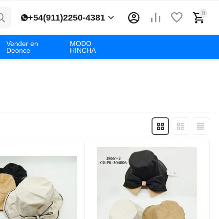
0
+54(911)2250-4381
Vender en
MODO
Deonce
HINCHA