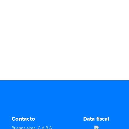
Contacto
Data fiscal
Buenos aires, C.A.B.A