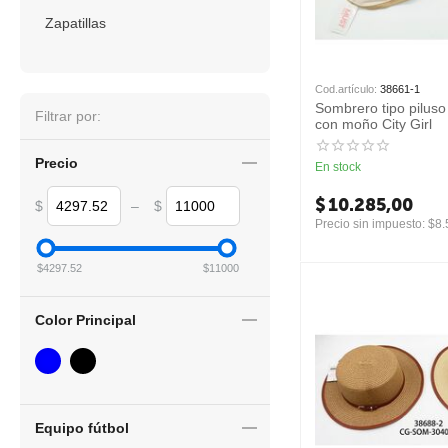
Zapatillas
Cod.artículo:
38661-1
Sombrero tipo piluso
Filtrar por:
con moño City Girl
Precio
En stock
$
10.285,00
$
–
$
Precio sin impuesto:
$
8.
$
4297.52
$
11000
Color Principal
Equipo fútbol