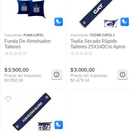
Cod.artículo:
FUNA-CAT01
Cod.artículo:
TODSR-CAT01.1
Funda De Almohadon
Toalla Secado Rápido
Talleres
Talleres 25X140Cm Aprox
$
3.500,00
$
3.000,00
Precio sin impuesto:
Precio sin impuesto:
$
2.892,56
$
2.479,34