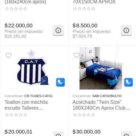
(160x240cm aprox)
70X150CM APROX
$
22.000,00
$
8.500,00
Precio sin impuesto:
Precio sin impuesto:
$
18.181,82
$
7.024,79
Cod.artículo:
CB-TOAES-CAT01
Cod.artículo:
SAB-CAT02/BULTO
Toallon con mochila
Acolchado "Twin Size"
escudo Talleres
160X240Cm Aprox Club
140x165cm aprox
Talleres
$
20.000,01
$
30.000,00