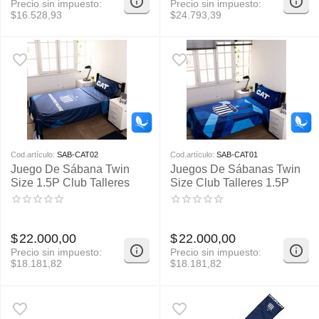
Precio sin impuesto:
Precio sin impuesto:
$
16.528,93
$
24.793,39
Cod.artículo:
SAB-CAT02
Cod.artículo:
SAB-CAT01
Juego De Sábana Twin
Juegos De Sábanas Twin
Size 1.5P Club Talleres
Size Club Talleres 1.5P
$
22.000,00
$
22.000,00
Precio sin impuesto:
Precio sin impuesto:
$
18.181,82
$
18.181,82