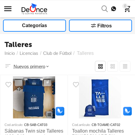
0
Categorías
Filtros
Talleres
Inicio
/
Licencias
/
Club de Fútbol
/
Talleres
Nuevos primero
Cod.artículo:
CB-SAB-CAT03
Cod.artículo:
CB-TOAME-CAT02
Sábanas Twin size Talleres
Toallon mochila Talleres