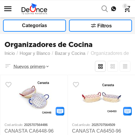
0
Categorías
Filtros
Organizadores de Cocina
Inicio
/
Hogar y Blanco
/
Bazar y Cocina
/
Organizadores de C
Nuevos primero
Cod.artículo:
2025707564486
Cod.artículo:
2025707564509
CANASTA CA6448-96
CANASTA CA6450-96