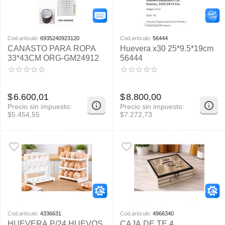
Cod.artículo:
6935240923120
Cod.artículo:
56444
CANASTO PARA ROPA
Huevera x30 25*9.5*19cm
33*43CM ORG-GM24912
56444
$
6.600,01
$
8.800,00
Precio sin impuesto:
Precio sin impuesto:
$
5.454,55
$
7.272,73
Cod.artículo:
4336631
Cod.artículo:
4966340
HUEVERA P/24 HUEVOS
CAJA DE TE 4