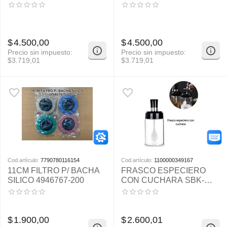
$
4.500,00
$
4.500,00
Precio sin impuesto:
Precio sin impuesto:
$
3.719,01
$
3.719,01
Cod.artículo:
7790780116154
Cod.artículo:
1100000349167
11CM FILTRO P/ BACHA
FRASCO ESPECIERO
SILICO 4946767-200
CON CUCHARA SBK-
JGJAR15-90
$
1.900,00
$
2.600,01