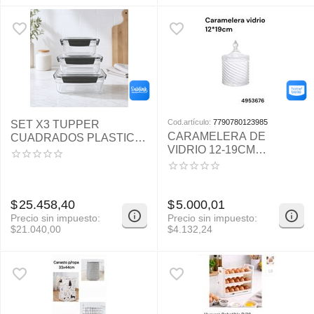
Cod.artículo:
7790780123985
SET X3 TUPPER
CARAMELERA DE
CUADRADOS PLASTICO
VIDRIO 12-19CM
- COD: SBK-US454
4953676-36
$
25.458,40
$
5.000,01
Precio sin impuesto:
Precio sin impuesto:
$
21.040,00
$
4.132,24