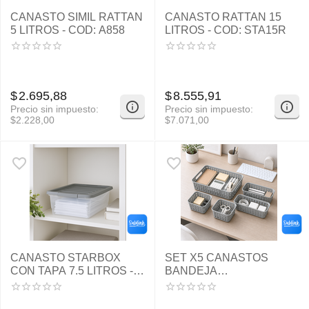
CANASTO SIMIL RATTAN
CANASTO RATTAN 15
5 LITROS - COD: A858
LITROS - COD: STA15R
$
2.695,88
$
8.555,91
Precio sin impuesto:
Precio sin impuesto:
$
2.228,00
$
7.071,00
CANASTO STARBOX
SET X5 CANASTOS
CON TAPA 7.5 LITROS -
BANDEJA
COD: 12000012
ORGANIZADORES - COD:
PC-P294