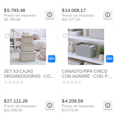
$
5.793,48
$
14.008,17
Precio sin impuesto:
Precio sin impuesto:
$
4.788,00
$
11.577,00
SET X3 CAJAS
CANASTO PIPA CHICO
ORGANIZADORAS - COD:
CON AGARRE - COD: PC-
PC-PP200
P219
$
27.111,26
$
4.209,59
Precio sin impuesto:
Precio sin impuesto:
$
22.406,00
$
3.479,00