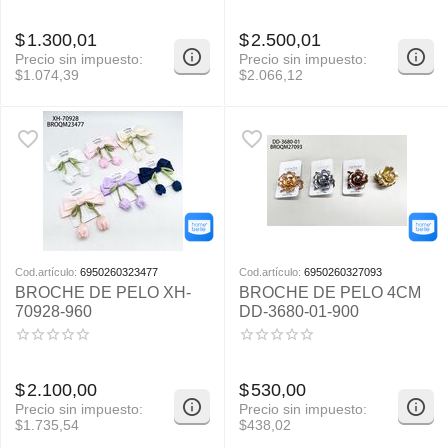
$
1.300,01
$
2.500,01
Precio sin impuesto:
Precio sin impuesto:
$
1.074,39
$
2.066,12
Cod.artículo:
6950260323477
Cod.artículo:
6950260327093
BROCHE DE PELO XH-
BROCHE DE PELO 4CM
70928-960
DD-3680-01-900
$
2.100,00
$
530,00
Precio sin impuesto:
Precio sin impuesto:
$
1.735,54
$
438,02