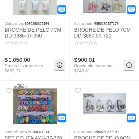
Cod.artículo:
6950260327154
Cod.artículo:
6950260327178
BROCHE DE PELO 7CM
BROCHE DE PELO 7CM
DD-3686-07-960
DD-3680-09-720
$
1.050,00
$
900,01
Precio sin impuesto:
Precio sin impuesto:
$
867,77
$
743,81
Cod.artículo:
6950260321213
Cod.artículo:
6950260327109
SET COLITA AYN-37-720
BROCHE DE PELO 9CM