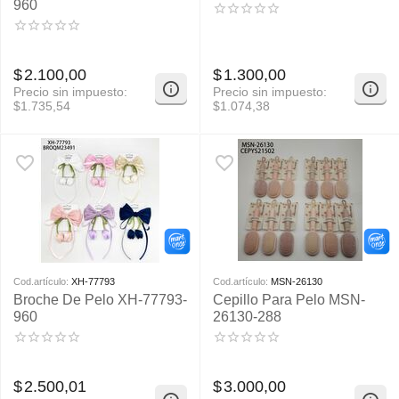
960
$
2.100,00
$
1.300,00
Precio sin impuesto:
Precio sin impuesto:
$
1.735,54
$
1.074,38
Cod.artículo:
XH-77793
Cod.artículo:
MSN-26130
Broche De Pelo XH-77793-
Cepillo Para Pelo MSN-
960
26130-288
$
2.500,01
$
3.000,00