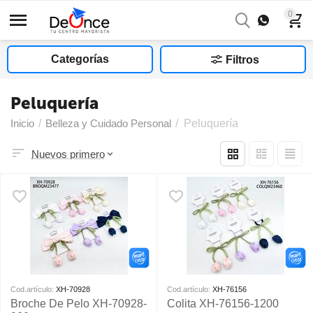
0
Categorías
Filtros
Peluquería
Inicio
/
Belleza y Cuidado Personal
/
Peluquería
Nuevos primero
Cod.artículo:
XH-70928
Cod.artículo:
XH-76156
Broche De Pelo XH-70928-
Colita XH-76156-1200