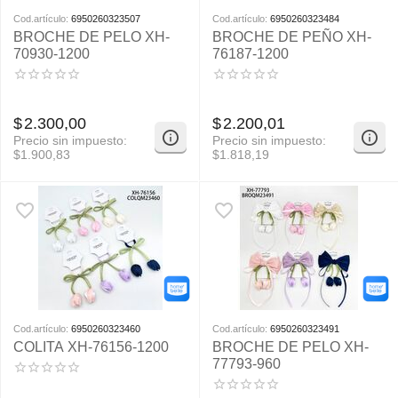
Cod.artículo:
6950260323507
Cod.artículo:
6950260323484
BROCHE DE PELO XH-
BROCHE DE PEÑO XH-
70930-1200
76187-1200
$
2.300,00
$
2.200,01
Precio sin impuesto:
Precio sin impuesto:
$
1.900,83
$
1.818,19
Cod.artículo:
6950260323460
Cod.artículo:
6950260323491
COLITA XH-76156-1200
BROCHE DE PELO XH-
77793-960