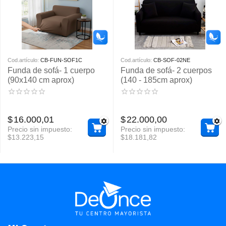
Cod.artículo:
CB-FUN-SOF1C
Cod.artículo:
CB-SOF-02NE
Funda de sofá- 1 cuerpo
Funda de sofá- 2 cuerpos
(90x140 cm aprox)
(140 - 185cm aprox)
$
16.000,01
$
22.000,00
Precio sin impuesto:
Precio sin impuesto:
$
13.223,15
$
18.181,82