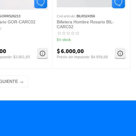
GORRS26213
Cod.artículo:
BILRS24356
sario GOR-CARC02
Billetera Hombre Rosario BIL-
CARC02
En stock
,00
$
6.000,00
mpuesto:
$
3.801,65
Precio sin impuesto:
$
4.958,68
IGUIENTE