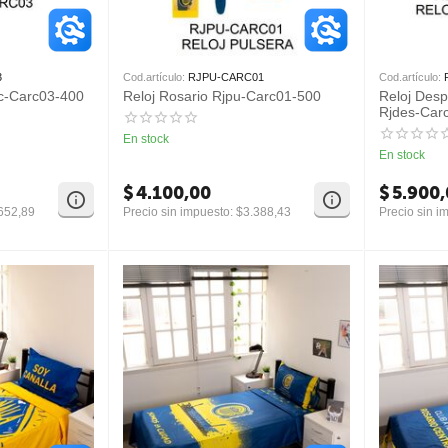
3
Cod.artículo:
RJPU-CARC01
Cod.artículo:
uc-Carc03-400
Reloj Rosario Rjpu-Carc01-500
Reloj Desp
Rjdes-Car
En stock
En stock
$
4.100,00
$
5.900
652,89
Precio sin impuesto:
$
3.388,43
Precio sin i