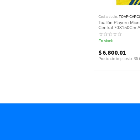
Cod.artículo:
TOAP-CARC
Toallón Playero Micr
Central 70X150Cm A
En stock
$
6.800,01
Precio sin impuesto:
$
5.