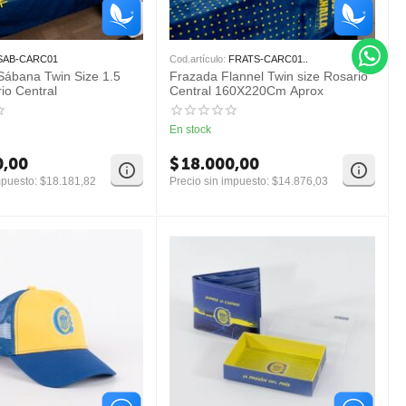
SAB-CARC01
Cod.artículo:
FRATS-CARC01..
Sábana Twin Size 1.5
Frazada Flannel Twin size Rosario
io Central
Central 160X220Cm Aprox
En stock
0,00
$
18.000,00
mpuesto:
$
18.181,82
Precio sin impuesto:
$
14.876,03