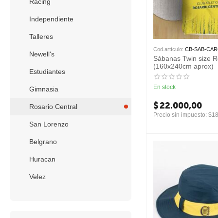
Racing
Independiente
Talleres
Cod.artículo:
CB-SAB-CAR
Newell's
Sábanas Twin size R
(160x240cm aprox)
Estudiantes
En stock
Gimnasia
$
22.000,00
Rosario Central
Precio sin impuesto:
$
18
San Lorenzo
Belgrano
Huracan
Velez