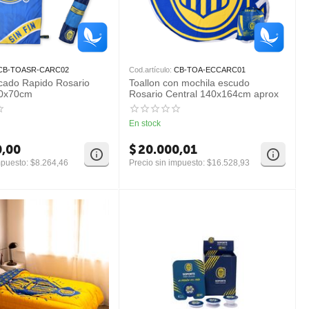
CB-TOASR-CARC02
Cod.artículo:
CB-TOA-ECCARC01
cado Rapido Rosario
Toallon con mochila escudo
50x70cm
Rosario Central 140x164cm aprox
En stock
0,00
$
20.000,01
mpuesto:
$
8.264,46
Precio sin impuesto:
$
16.528,93