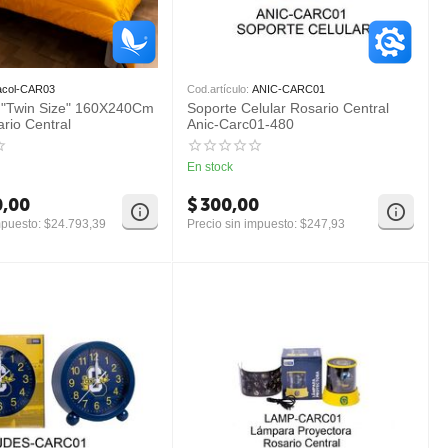
acol-CAR03
Cod.artículo:
ANIC-CARC01
 "Twin Size" 160X240Cm
Soporte Celular Rosario Central
rio Central
Anic-Carc01-480
En stock
0,00
$
300,00
mpuesto:
$
24.793,39
Precio sin impuesto:
$
247,93