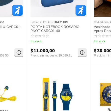
251
Cod.artículo:
PORCARC25049
Cod.artículo:
ILU-CARC01-
PORTA NOTEBOOK ROSARIO
Acolchado
PNOT-CARC01-40
Aprox Rosa
En stock
En stock
$
11.000,00
$
30.00
859,50
Precio sin impuesto:
$
9.090,91
Precio sin i