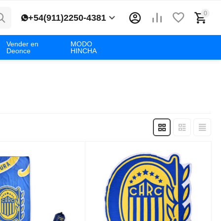
0
+54(911)2250-4381
Vender en
MODO
Deonce
HINCHA