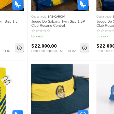
Cod.artículo:
SAB-CARC04
Cod.artículo:
n Size 1.5
Juego De Sábana Twin Size 1.5P
Juego De 
Club Rosario Central
Club Rosar
En stock
En stock
$
22.000,00
$
22.00
.181,82
Precio sin impuesto:
$
18.181,82
Precio sin i