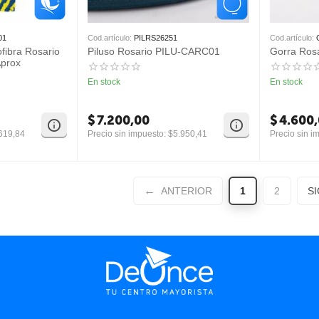
01
Cod.artículo:
PILRS26251
Cod.artículo:
ofibra Rosario
Piluso Rosario PILU-CARC01
Gorra Ro
prox
En stock
En stock
$
7.200,00
$
4.600
619,84
Precio sin impuesto:
$
5.950,41
Precio sin i
ANTERIOR
1
2
S