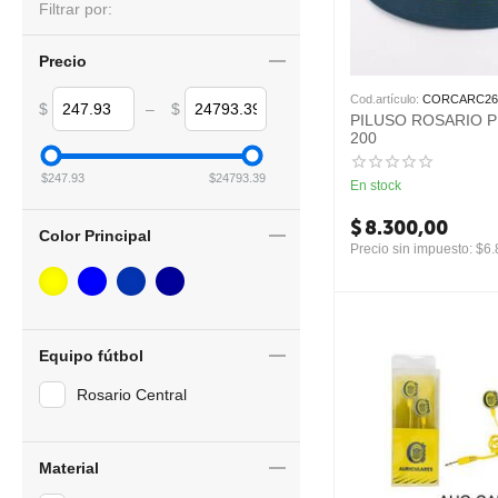
Filtrar por:
Precio
Cod.artículo:
CORCARC26
$
–
$
PILUSO ROSARIO P
200
$
247.93
$
24793.39
En stock
$
8.300,00
Color Principal
Precio sin impuesto:
$
6.
Equipo fútbol
Rosario Central
Material