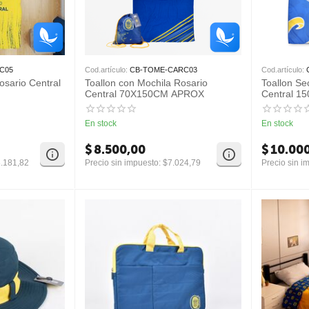
C05
Cod.artículo:
CB-TOME-CARC03
Cod.artículo:
osario Central
Toallon con Mochila Rosario
Toallon Se
Central 70X150CM APROX
Central 1
En stock
En stock
$
8.500,00
$
10.00
.181,82
Precio sin impuesto:
$
7.024,79
Precio sin i