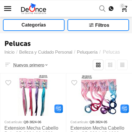
0
Categorías
Filtros
Pelucas
Inicio
/
Belleza y Cuidado Personal
/
Peluquería
/
Pelucas
Nuevos primero
Cod.artículo:
QB-3824-06
Cod.artículo:
QB-3824-05
Extension Mecha Cabello
Extension Mecha Cabello