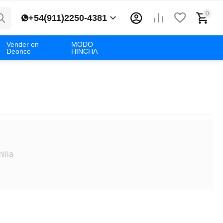
0
+54(911)2250-4381
Vender en
MODO
Deonce
HINCHA
ilia