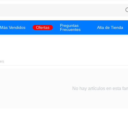
Preguntas
Más Vendidos
Ofertas
Alta de Tienda
Frecuentes
es
No hay artículos en esta fam