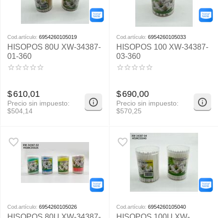
Cod.artículo:
6954260105019
Cod.artículo:
6954260105033
HISOPOS 80U XW-34387-
HISOPOS 100 XW-34387-
01-360
03-360
$
610,01
$
690,00
Precio sin impuesto:
Precio sin impuesto:
$
504,14
$
570,25
Cod.artículo:
6954260105026
Cod.artículo:
6954260105040
HISOPOS 80U XW-34387-
HISOPOS 100U XW-