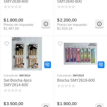
SMY2638-600
SMY2640-600
$
1.800,00
$
2.200,00
Precio sin impuesto:
Precio sin impuesto:
$
1.487,60
$
1.818,18
Cod.artículo:
SMY2614
Cod.artículo:
SMY2619
Set Brocha 4pcs
Brocha SMY2619-600
SMY2614-600
$
3.500,00
$
1.900,00