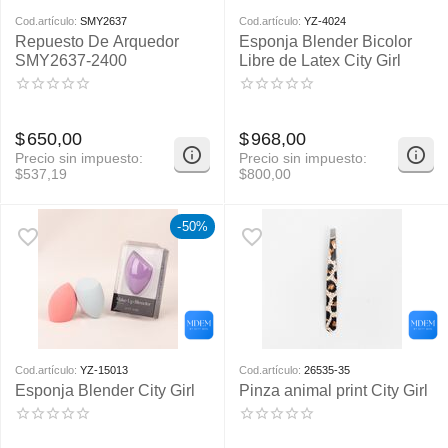
Cod.artículo:
SMY2637
Cod.artículo:
YZ-4024
Repuesto De Arquedor
Esponja Blender Bicolor
SMY2637-2400
Libre de Latex City Girl
$
650,00
$
968,00
Precio sin impuesto:
Precio sin impuesto:
$
537,19
$
800,00
-50%
Cod.artículo:
YZ-15013
Cod.artículo:
26535-35
Esponja Blender City Girl
Pinza animal print City Girl