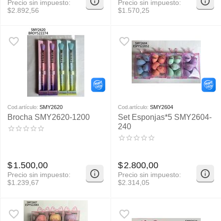
Precio sin impuesto:
Precio sin impuesto:
$
2.892,56
$
1.570,25
Cod.artículo:
SMY2620
Cod.artículo:
SMY2604
Brocha SMY2620-1200
Set Esponjas*5 SMY2604-
240
$
1.500,00
$
2.800,00
Precio sin impuesto:
Precio sin impuesto:
$
1.239,67
$
2.314,05