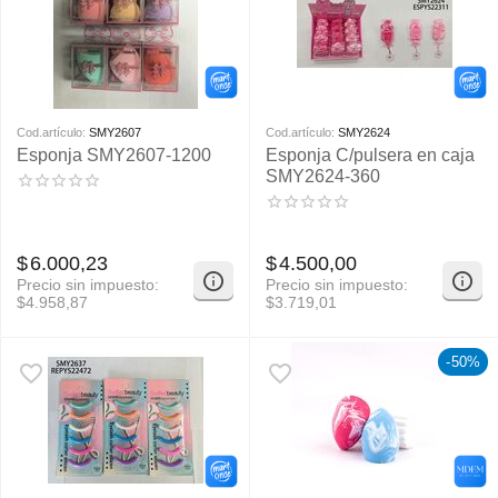
Cod.artículo:
SMY2607
Cod.artículo:
SMY2624
Esponja SMY2607-1200
Esponja C/pulsera en caja
SMY2624-360
$
6.000,23
$
4.500,00
Precio sin impuesto:
Precio sin impuesto:
$
4.958,87
$
3.719,01
-50%