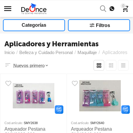
0
Categorías
Filtros
Aplicadores y Herramientas
Inicio
/
Belleza y Cuidado Personal
/
Maquillaje
/
Aplicadores y
Nuevos primero
Cod.artículo:
SMY2638
Cod.artículo:
SMY2640
Arqueador Pestana
Arqueador Pestana