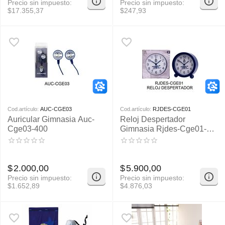
Precio sin impuesto:
Precio sin impuesto:
$
17.355,37
$
247,93
Cod.artículo:
AUC-CGE03
Cod.artículo:
RJDES-CGE01
Auricular Gimnasia Auc-
Reloj Despertador
Cge03-400
Gimnasia Rjdes-Cge01-
100
$
2.000,00
$
5.900,00
Precio sin impuesto:
Precio sin impuesto:
$
1.652,89
$
4.876,03