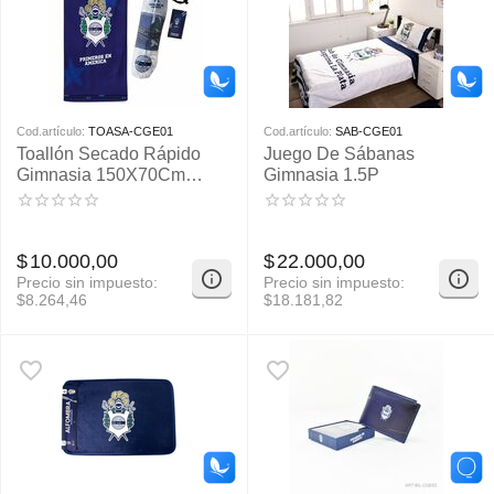
Cod.artículo:
TOASA-CGE01
Cod.artículo:
SAB-CGE01
Toallón Secado Rápido
Juego De Sábanas
Gimnasia 150X70Cm
Gimnasia 1.5P
Aprox
$
10.000,00
$
22.000,00
Precio sin impuesto:
Precio sin impuesto:
$
8.264,46
$
18.181,82