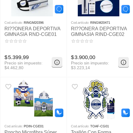
Cod.artículo:
RINGM20396
Cod.artículo:
RINGM20471
RI??ONERA DEPORTIVA
RI??ONERA DEPORTIVA
GIMNASIA RND-CGE01
GIMNASIA RIND-CGE02
$
5.399,99
$
3.900,00
Precio sin impuesto:
Precio sin impuesto:
$
4.462,80
$
3.223,14
Cod.artículo:
POIN-CGE01
Cod.artículo:
TOAF-CG01
Poncho Microfibra Súper
Toallón Con Forma