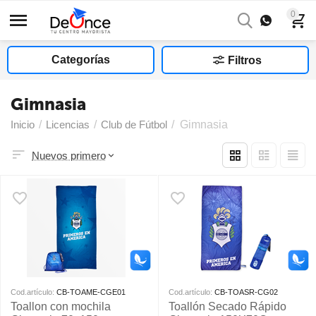
0
Categorías
Filtros
Gimnasia
Inicio
/
Licencias
/
Club de Fútbol
/
Gimnasia
Nuevos primero
Cod.artículo:
CB-TOAME-CGE01
Cod.artículo:
CB-TOASR-CG02
Toallon con mochila
Toallón Secado Rápido