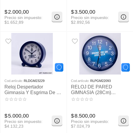
$
2.000,00
$
3.500,00
Precio sin impuesto:
Precio sin impuesto:
$
1.652,89
$
2.892,56
Cod.artículo:
RLDGM23229
Cod.artículo:
RLPGM22093
Reloj Despertador
RELOJ DE PARED
Gimnasia Y Esgrima De La
GIMNASIA (28Cm)
Plata RJDES-CGE01
RJPAR-CGE01
$
5.000,00
$
8.500,00
Precio sin impuesto:
Precio sin impuesto:
$
4.132,23
$
7.024,79