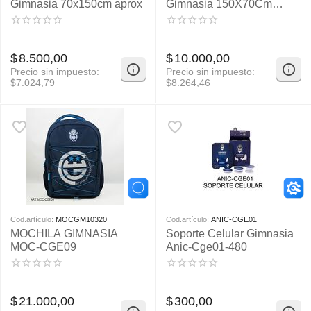
Gimnasia 70x150cm aprox
Gimnasia 150X70Cm
Aprox
$
8.500,00
$
10.000,00
Precio sin impuesto:
Precio sin impuesto:
$
7.024,79
$
8.264,46
Cod.artículo:
MOCGM10320
Cod.artículo:
ANIC-CGE01
MOCHILA GIMNASIA
Soporte Celular Gimnasia
MOC-CGE09
Anic-Cge01-480
$
21.000,00
$
300,00