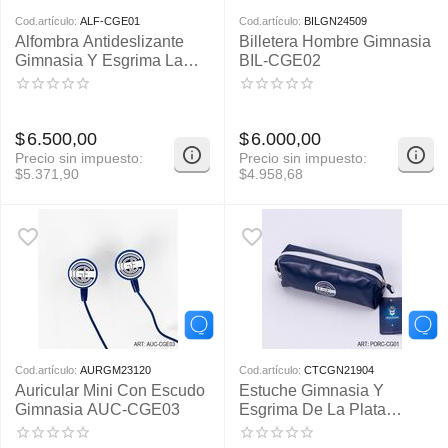
Cod.artículo:
ALF-CGE01
Cod.artículo:
BILGN24509
Alfombra Antideslizante
Billetera Hombre Gimnasia
Gimnasia Y Esgrima La
BIL-CGE02
Plata 40X60Cm
$
6.500,00
$
6.000,00
Precio sin impuesto:
Precio sin impuesto:
$
5.371,90
$
4.958,68
Cod.artículo:
AURGM23120
Cod.artículo:
CTCGN21904
Auricular Mini Con Escudo
Estuche Gimnasia Y
Gimnasia AUC-CGE03
Esgrima De La Plata
PORC-CGE01