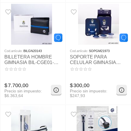
Cod.artículo:
BILGN20143
Cod.artículo:
SOPGM21973
BILLETERA HOMBRE
SOPORTE PARA
GIMNASIA BIL-CGE01-
CELULAR GIMNASIA
200
ANIC-CGE01
$
7.700,00
$
300,00
Precio sin impuesto:
Precio sin impuesto:
$
6.363,64
$
247,93