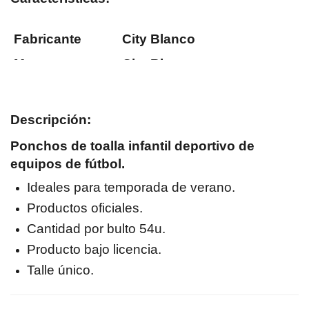
Fabricante
City Blanco
Marca
City Blanco
Material
100% Poliéster
Composición
Microfibra
Descripción:
Ancho
60cm
Ponchos de toalla infantil deportivo de
Alto
120cm
equipos de fútbol.
Ideales para temporada de verano.
Productos oficiales.
Cantidad por bulto 54u.
Producto bajo licencia.
Talle único.