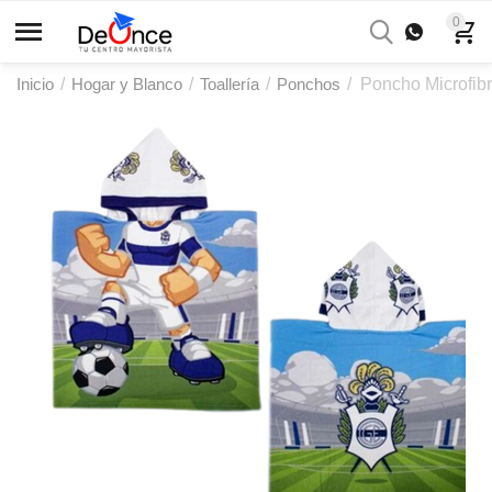
0
Inicio
/
Hogar y Blanco
/
Toallería
/
Ponchos
/
Poncho Microfibr