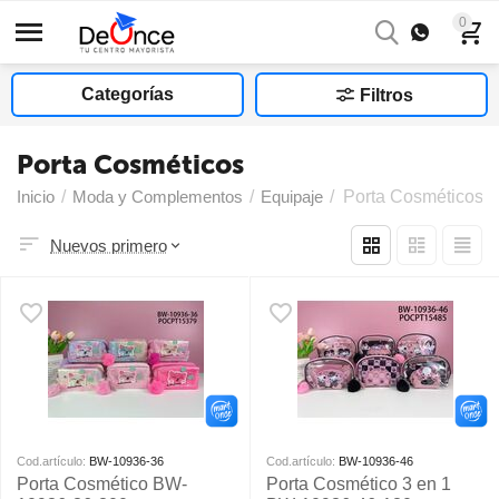
0
Categorías
Filtros
Porta Cosméticos
Inicio
/
Moda y Complementos
/
Equipaje
/
Porta Cosméticos
Nuevos primero
Cod.artículo:
BW-10936-36
Cod.artículo:
BW-10936-46
Porta Cosmético BW-
Porta Cosmético 3 en 1