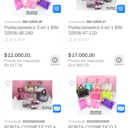
Cod.artículo:
BW-10936-48
Cod.artículo:
BW-10936-47
Portacosmetico 3 en 1 BW-
Portacosmetico 4 en 1 BW-
10936-48-240
10936-47-120
$
12.000,01
$
17.000,00
Precio sin impuesto:
Precio sin impuesto:
$
9.917,36
$
14.049,59
Cod.artículo:
6932260315492
Cod.artículo:
6932260315508
PORTA COSMETICOS 4
PORTA COSMETICO 3