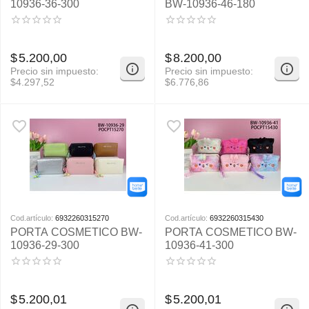
10936-36-300
BW-10936-46-180
$
5.200,00
$
8.200,00
Precio sin impuesto:
Precio sin impuesto:
$
4.297,52
$
6.776,86
Cod.artículo:
6932260315270
Cod.artículo:
6932260315430
PORTA COSMETICO BW-
PORTA COSMETICO BW-
10936-29-300
10936-41-300
$
5.200,01
$
5.200,01