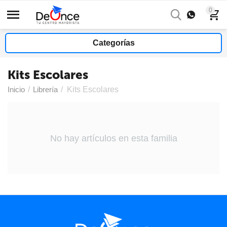
0
Categorías
Kits Escolares
Inicio
/
Librería
/
Kits Escolares
No hay artículos en esta familia