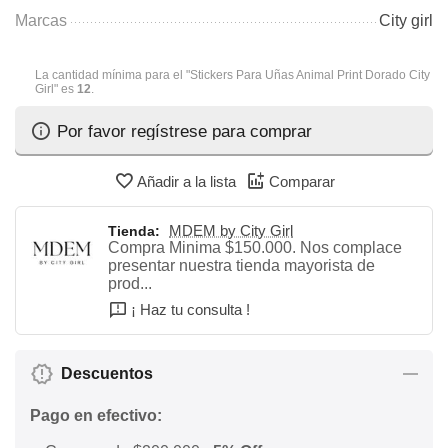
Marcas
City girl
La cantidad mínima para el "Stickers Para Uñas Animal Print Dorado City
Girl" es
12
.
Por favor regístrese para comprar
Añadir a la lista
Comparar
MDEM by City Girl
Tienda:
Compra Minima $150.000. Nos complace
presentar nuestra tienda mayorista de
prod...
¡ Haz tu consulta !
Descuentos
Pago en efectivo: