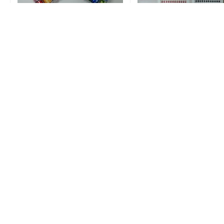
Cod.artículo:
6930827332173
Cod.artículo:
2079000011659
Papel Foil P/Decoracion Tz-10S
Strass Autoadhes.Cc-002
En stock
En stock
$
860,00
$
600,00
Precio sin impuesto:
$
710,74
Precio sin impuesto:
$
495,87