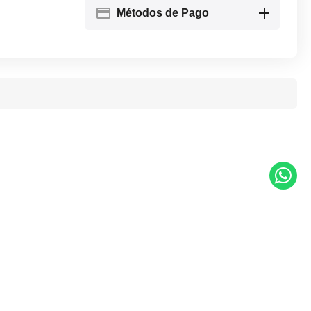
Métodos de Pago
recio
CAJA DE EMBUTIR MIGNON GENROD 02224PG-180
Cod.artículo:
02224PG
En stock