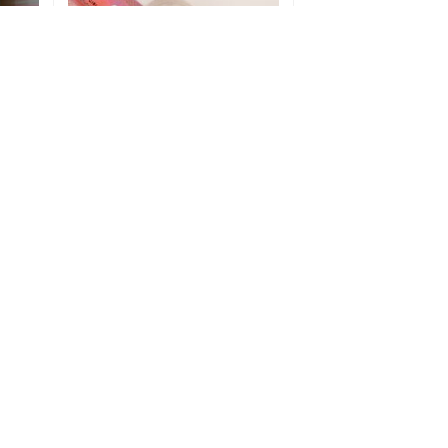
Cod.artículo:
GOG-23613
Mix De Decoración City Girl
En stock
$
1.210,00
Precio sin impuesto:
$
1.000,00