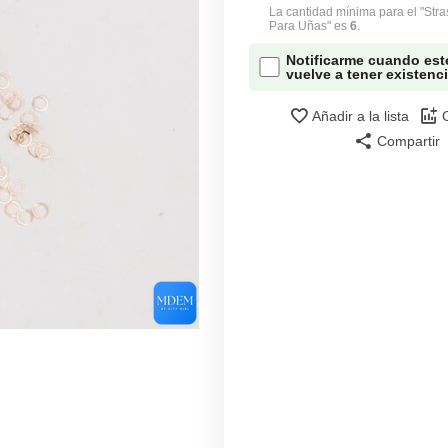
La cantidad mínima para el "Str
Para Uñas" es
6
.
Notificarme cuando est
vuelve a tener existenc
Añadir a la lista
Compartir