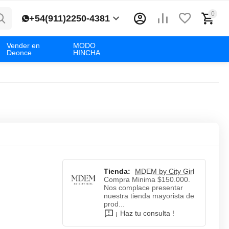
0
+54(911)2250-4381
Vender en
MODO
Deonce
HINCHA
Tienda:
MDEM by City Girl
Compra Minima $150.000.
Nos complace presentar
nuestra tienda mayorista de
prod...
¡ Haz tu consulta !