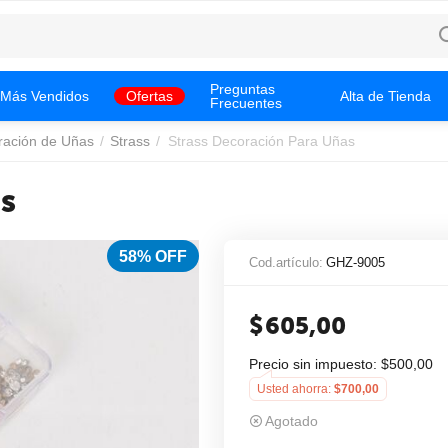
Preguntas
Más Vendidos
Ofertas
Alta de Tienda
Frecuentes
ración de Uñas
/
Strass
/
Strass Decoración Para Uñas
s
58% OFF
Cod.artículo:
GHZ-9005
$
605,00
Precio sin impuesto:
$
500,00
Usted ahorra:
$
700,00
Agotado