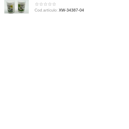
Cod.artículo:
XW-34387-04
En stock
$
680,00
Precio sin impuesto:
$
561,98
Envíos a todo el país
Realizamos envíos a cualquier destino de país por medio
de transportes logísticos