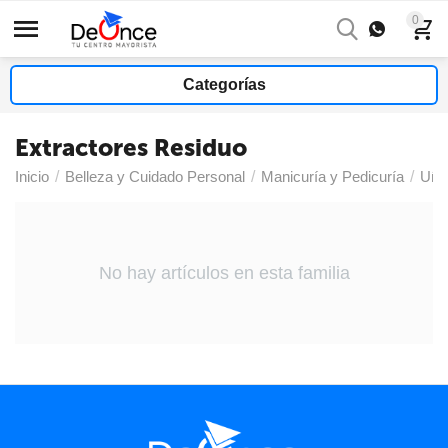
0
Categorías
Extractores Residuo
Inicio
/
Belleza y Cuidado Personal
/
Manicuría y Pedicuría
/
Uña
No hay artículos en esta familia