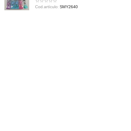
Cod.artículo:
SMY2640
En stock
$
2.200,00
Precio sin impuesto:
$
1.818,18
Envíos a todo el país
Realizamos envíos a cualquier destino de país por medio
de transportes logísticos