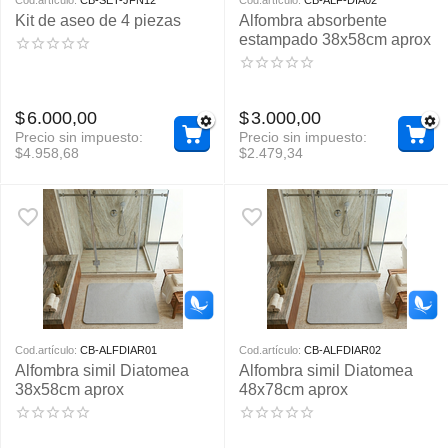
Cod.artículo:
CB-SET-JFN12
Cod.artículo:
CB-ALF-DIA02
Kit de aseo de 4 piezas
Alfombra absorbente
estampado 38x58cm aprox
$
6.000,00
$
3.000,00
Precio sin impuesto:
Precio sin impuesto:
$
4.958,68
$
2.479,34
Cod.artículo:
CB-ALFDIAR01
Cod.artículo:
CB-ALFDIAR02
Alfombra simil Diatomea
Alfombra simil Diatomea
38x58cm aprox
48x78cm aprox