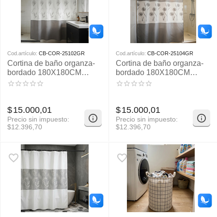
Cod.artículo:
CB-COR-25102GR
Cod.artículo:
CB-COR-25104GR
Cortina de baño organza-
Cortina de baño organza-
bordado 180X180CM
bordado 180X180CM
APROX
APROX
$
15.000,01
$
15.000,01
Precio sin impuesto:
Precio sin impuesto:
$
12.396,70
$
12.396,70