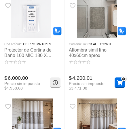
Cod.artículo:
CB-PRO-MNT02TS
Cod.artículo:
CB-ALF-CY2601
Protector de Cortina de
Alfombra simil lino
Baño 100 MIC 180 X
40x60cm aprox
180cm
$
6.000,00
$
4.200,01
Precio sin impuesto:
Precio sin impuesto:
$
4.958,68
$
3.471,08