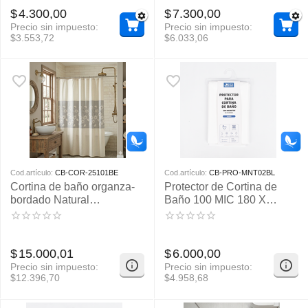
$
4.300,00
$
7.300,00
Precio sin impuesto:
Precio sin impuesto:
$
3.553,72
$
6.033,06
Cod.artículo:
CB-COR-25101BE
Cod.artículo:
CB-PRO-MNT02BL
Cortina de baño organza-
Protector de Cortina de
bordado Natural
Baño 100 MIC 180 X
180X180CM APROX
180cm
$
15.000,01
$
6.000,00
Precio sin impuesto:
Precio sin impuesto:
$
12.396,70
$
4.958,68