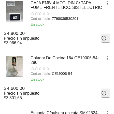
CAJA EMB. 4 MOD. DIN C/ TAPA
FUME-FRENTE BCO. SISTELECTRIC
Cod.artículo:
7798039530201
En stock
$
4.800,00
Precio sin impuesto:
$
3.966,94
Colador De Cocina 16# CE19006-54-
280
Cod.artículo:
CE19006-54
En stock
$
4.600,00
Precio sin impuesto:
$
3.801,65
Esponja C/pulsera en caja SMY2624-