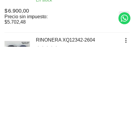
En stock
$
6.900,00
Precio sin impuesto:
$
5.702,48
RINONERA XQ12342-2604
Cod.artículo:
RINPT09139
En stock
$
6.900,00
Precio sin impuesto:
$
5.702,48