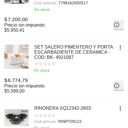
Cod.artículo:
7798162650517
En stock
$
7.200,00
Precio sin impuesto:
$
5.950,41
SET SALERO PIMENTERO Y PORTA
ESCARBADIENTE DE CERAMICA -
COD: BK- 4921087
En stock
$
6.774,79
Precio sin impuesto:
$
5.599,00
RINONERA XQ12342-2603
Cod.artículo:
RINPT09122