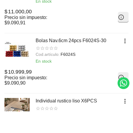
En stock
$
11.000,00
Precio sin impuesto:
$
9.090,91
Bolas Nav.6cm 24pcs F6024S-30
Cod.artículo:
F6024S
En stock
$
10.999,99
Precio sin impuesto:
$
9.090,90
Individual rustico liso X6PCS
Cod.artículo:
CB-IND-ZY26410
En stock
$
11.000,00