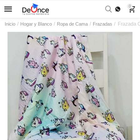
0
Inicio
/
Hogar y Blanco
/
Ropa de Cama
/
Frazadas
/
Frazada 