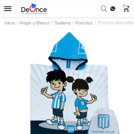
0
Inicio
/
Hogar y Blanco
/
Toallería
/
Ponchos
/
Poncho Microfib