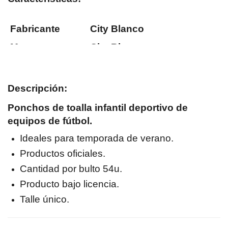
Fabricante
City Blanco
Marca
City Blanco
Material
100% Poliéster
Composición
Microfibra
Descripción:
Ancho
60cm
Ponchos de toalla infantil deportivo de
Alto
120cm
equipos de fútbol.
Ideales para temporada de verano.
Productos oficiales.
Cantidad por bulto 54u.
Producto bajo licencia.
Talle único.