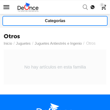
0
Categorías
Otros
Inicio
/
Juguetes
/
Juguetes Antiestrés e Ingenio
/
Otros
No hay artículos en esta familia