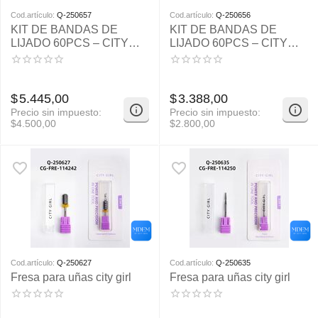
Cod.artículo:
Q-250657
Cod.artículo:
Q-250656
KIT DE BANDAS DE
KIT DE BANDAS DE
LIJADO 60PCS – CITY
LIJADO 60PCS – CITY
GIRL
GIRL
$
5.445,00
$
3.388,00
Precio sin impuesto:
Precio sin impuesto:
$
4.500,00
$
2.800,00
Cod.artículo:
Q-250627
Cod.artículo:
Q-250635
Fresa para uñas city girl
Fresa para uñas city girl