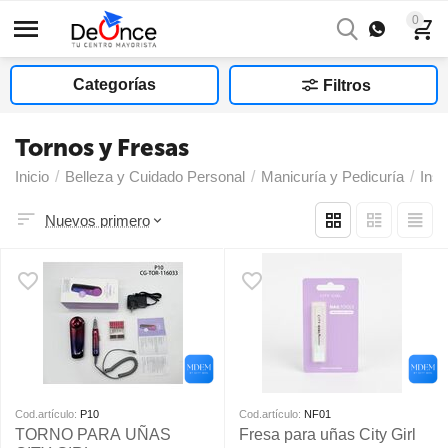
0
Categorías
Filtros
Tornos y Fresas
Inicio
/
Belleza y Cuidado Personal
/
Manicuría y Pedicuría
/
Ins
Nuevos primero
Cod.artículo:
P10
Cod.artículo:
NF01
TORNO PARA UÑAS
Fresa para uñas City Girl