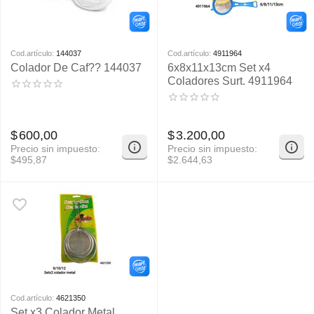
Cod.artículo:
144037
Cod.artículo:
4911964
Colador De Caf?? 144037
6x8x11x13cm Set x4
Coladores Surt. 4911964
$
600,00
$
3.200,00
Precio sin impuesto:
Precio sin impuesto:
$
495,87
$
2.644,63
Cod.artículo:
4621350
Set x3 Colador Metal