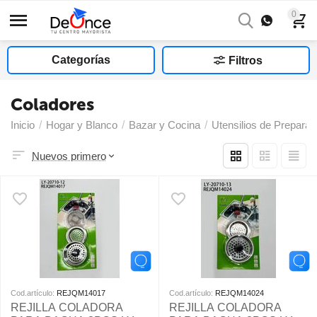
0
Categorías
Filtros
Coladores
Inicio
/
Hogar y Blanco
/
Bazar y Cocina
/
Utensilios de Preparac
Nuevos primero
Cod.artículo:
REJQM14017
Cod.artículo:
REJQM14024
REJILLA COLADORA
REJILLA COLADORA