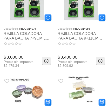
Cod.artículo:
REJQM14079
Cod.artículo:
REJQM14086
REJILLA COLADORA
REJILLA COLADORA
PARA BACHA 7+9CM LY-
PARA BACHA 9+11CM
20710-18
LY-20710-19
$
3.000,00
$
3.400,00
Precio sin impuesto:
Precio sin impuesto:
$
2.479,34
$
2.809,92