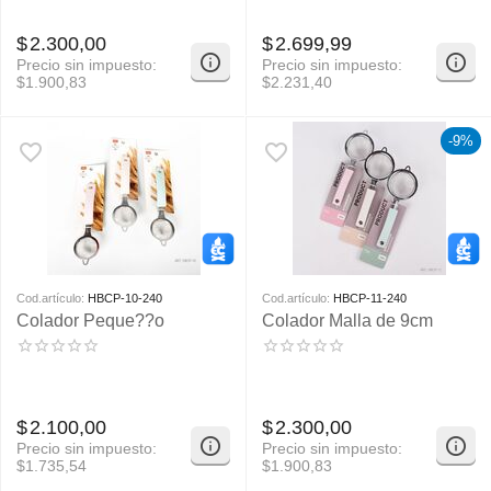
$
2.300,00
$
2.699,99
Precio sin impuesto:
Precio sin impuesto:
$
1.900,83
$
2.231,40
-9%
Cod.artículo:
HBCP-10-240
Cod.artículo:
HBCP-11-240
Colador Peque??o
Colador Malla de 9cm
$
2.100,00
$
2.300,00
Precio sin impuesto:
Precio sin impuesto:
$
1.735,54
$
1.900,83