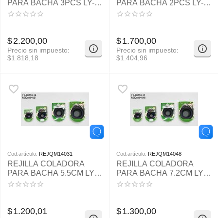
PARA BACHA 3PCS LY-
PARA BACHA 2PCS LY-
20710-12
20710-13
$
2.200,00
$
1.700,00
Precio sin impuesto:
Precio sin impuesto:
$
1.818,18
$
1.404,96
Cod.artículo:
REJQM14031
Cod.artículo:
REJQM14048
REJILLA COLADORA
REJILLA COLADORA
PARA BACHA 5.5CM LY-
PARA BACHA 7.2CM LY-
20710-14
20710-15
$
1.200,01
$
1.300,00