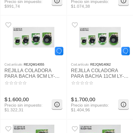
Precio sin impuesto:
Precio sin impuesto:
$
991,74
$
1.074,38
Cod.artículo:
REJQM14055
Cod.artículo:
REJQM14062
REJILLA COLADORA
REJILLA COLADORA
PARA BACHA 9CM LY-
PARA BACHA 11CM LY-
20710-16
20710-17
$
1.600,00
$
1.700,00
Precio sin impuesto:
Precio sin impuesto:
$
1.322,31
$
1.404,96