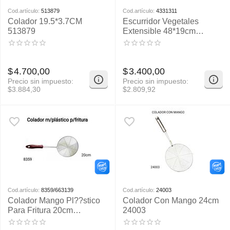
Cod.artículo:
513879
Cod.artículo:
4331311
Colador 19.5*3.7CM
Escurridor Vegetales
513879
Extensible 48*19cm
4331311
$
4.700,00
$
3.400,00
Precio sin impuesto:
Precio sin impuesto:
$
3.884,30
$
2.809,92
Cod.artículo:
8359/663139
Cod.artículo:
24003
Colador Mango Pl??stico
Colador Con Mango 24cm
Para Fritura 20cm
24003
8359/663139