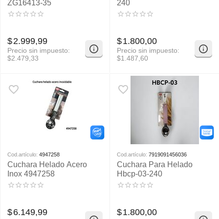
ZG16413-35
240
$
2.999,99
$
1.800,00
Precio sin impuesto:
Precio sin impuesto:
$
2.479,33
$
1.487,60
Cod.artículo:
4947258
Cod.artículo:
7919091456036
Cuchara Helado Acero
Cuchara Para Helado
Inox 4947258
Hbcp-03-240
$
6.149,99
$
1.800,00