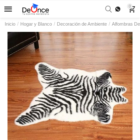
0
Inicio
/
Hogar y Blanco
/
Decoración de Ambiente
/
Alfombras De