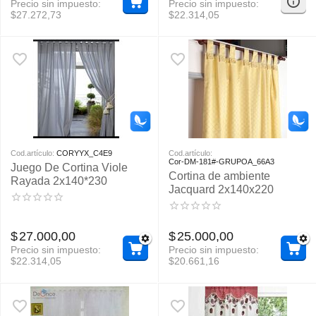
Precio sin impuesto:
Precio sin impuesto:
$
27.272,73
$
22.314,05
Cod.artículo:
CORYYX_C4E9
Cod.artículo:
Cor-DM-181#-GRUPOA_66A3
Juego De Cortina Viole
Cortina de ambiente
Rayada 2x140*230
Jacquard 2x140x220
$
27.000,00
$
25.000,00
Precio sin impuesto:
Precio sin impuesto:
$
22.314,05
$
20.661,16