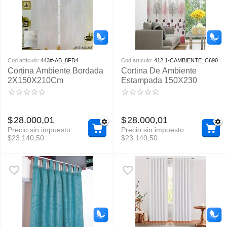
Cod.artículo:
443#-AB_8FD4
Cod.artículo:
412.1-CAMBIENTE_C690
Cortina Ambiente Bordada
Cortina De Ambiente
2X150X210Cm
Estampada 150X230
$
28.000,01
$
28.000,01
Precio sin impuesto:
Precio sin impuesto:
$
23.140,50
$
23.140,50