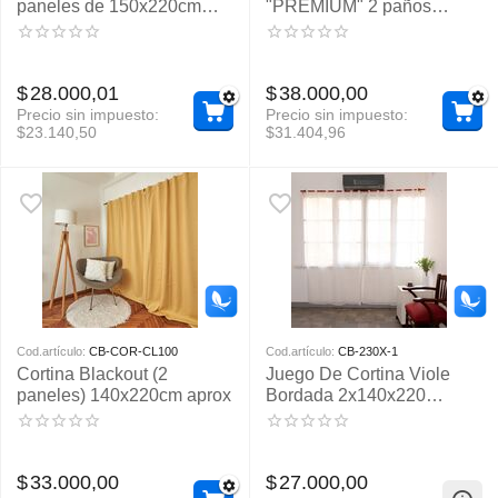
paneles de 150x220cm
"PREMIUM" 2 paños
aprox
150x220cm aprox
$
28.000,01
$
38.000,00
Precio sin impuesto:
Precio sin impuesto:
$
23.140,50
$
31.404,96
Cod.artículo:
CB-COR-CL100
Cod.artículo:
CB-230X-1
Cortina Blackout (2
Juego De Cortina Viole
paneles) 140x220cm aprox
Bordada 2x140x220
(Aprox)
$
33.000,00
$
27.000,00