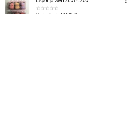
Esponja SMY2607-1200
Cod.artículo:
SMY2607
En stock
$
6.000,23
Precio sin impuesto:
$
4.958,87
Envíos a todo el país
Realizamos envíos a cualquier destino de país por medio
de transportes logísticos