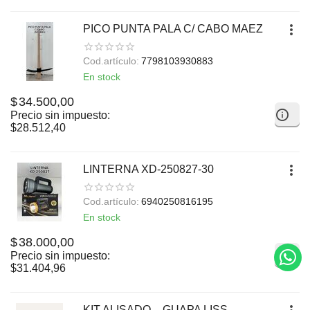
PICO PUNTA PALA C/ CABO MAEZ
Cod.artículo:
7798103930883
En stock
$
34.500,00
Precio sin impuesto:
$
28.512,40
LINTERNA XD-250827-30
Cod.artículo:
6940250816195
En stock
$
38.000,00
Precio sin impuesto:
$
31.404,96
KIT ALISADO – GUAPA LISS