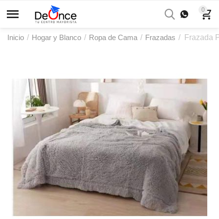
0
Inicio
/
Hogar y Blanco
/
Ropa de Cama
/
Frazadas
/
Frazada 