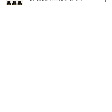
Cod.artículo:
KIT ALISADO
En stock
$
36.542,00
Precio sin impuesto:
$
30.200,00
Envíos a todo el país
Realizamos envíos a cualquier destino de país por medio
de transportes logísticos