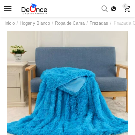
0
Inicio
/
Hogar y Blanco
/
Ropa de Cama
/
Frazadas
/
Frazada 