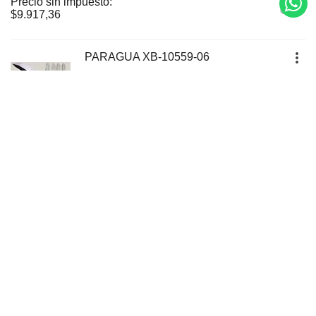
Precio sin impuesto:
$
9.917,36
PARAGUA XB-10559-06
Cod.artículo:
PARPT21121
En stock
$
12.000,01
Precio sin impuesto:
$
9.917,36
Envíos a todo el país
Realizamos envíos a cualquier destino de país por medio
de transportes logísticos