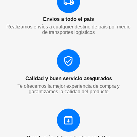
ALFOMBRA BATH DE BAÑO - COD:
SBK-CAR04
En stock
$
6.335,56
Precio sin impuesto:
$
5.236,00
Organizador RH2587-100
Cod.artículo:
RH2587
En stock
$
6.200,00
Precio sin impuesto:
$
5.123,97
Raqueta Matamoscas LT-001B-60