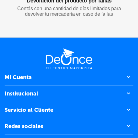
Cod.artículo:
LT-001B
En stock
$
6.000,00
Precio sin impuesto:
$
4.958,68
Esponja SMY2607-1200
Cod.artículo:
SMY2607
En stock
$
6.000,23
Precio sin impuesto:
$
4.958,87
PAÑUELO 90*90 BL-47326-08-300
Cod.artículo:
6950260327086
En stock