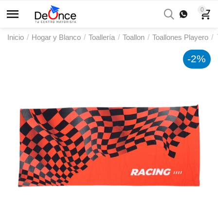
0
Inicio
/
Hogar y Blanco
/
Toallería
/
Toallon
/
Toallones Playero
/
-2%