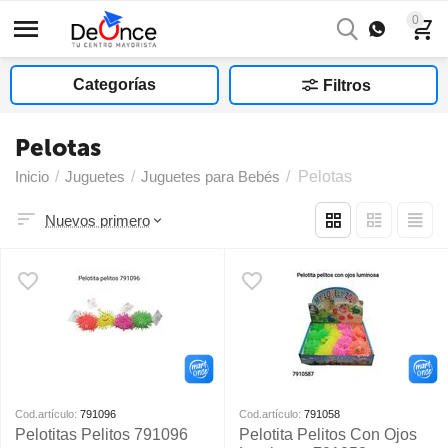
0
Categorías
Filtros
Pelotas
Inicio
/
Juguetes
/
Juguetes para Bebés
/
Pelotas
Nuevos primero
Cod.artículo:
791096
Cod.artículo:
791058
Pelotitas Pelitos 791096
Pelotita Pelitos Con Ojos