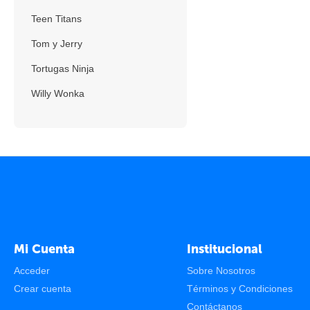
Teen Titans
Tom y Jerry
Tortugas Ninja
Willy Wonka
Mi Cuenta
Institucional
Acceder
Sobre Nosotros
Crear cuenta
Términos y Condiciones
Contáctanos