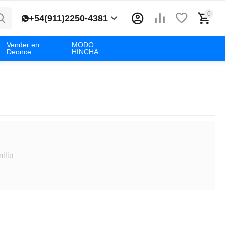
0
+54(911)2250-4381
Vender en
MODO
Deonce
HINCHA
ilia