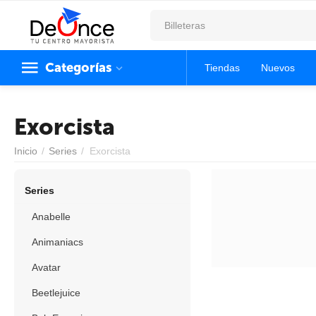
Categorías
Tiendas
Nuevos
Exorcista
Inicio
/
Series
/
Exorcista
Series
Anabelle
Animaniacs
Avatar
Beetlejuice