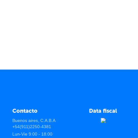
Contacto
Data fiscal
Buenos aires, C.A.B.A
+54(911)2250-4381
Lun-Vie 9:00 - 18:00